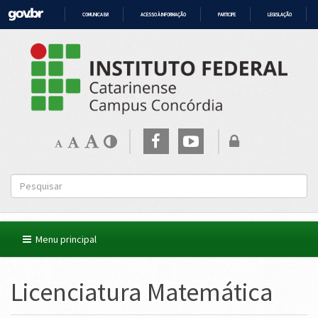
COMUNICA BR
ACESSO À INFORMAÇÃO
PARTICIPE
LEGISLAÇÃO
IR
PARA
O
CONTEÚDO
Menu principal
Licenciatura Matemática