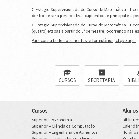
O Estágio Supervisionado do Curso de Matemática – Licen
dentro de uma perspectiva, cujo enfoque principal é a 
O Estágio Supervisionado do Curso de Matemática – Licen
(quatro) etapas a partir do 5º semestre, ocorrendo nas 
Para consulta de documentos e formulários, clique aqui
CURSOS
SECRETARIA
BIBL
Cursos
Alunos
Superior – Agronomia
Bibliote
Superior – Ciência da Computação
Calendá
Superior – Engenharia de Alimentos
Horário
Superior – Licenciatura em Física
Regulam