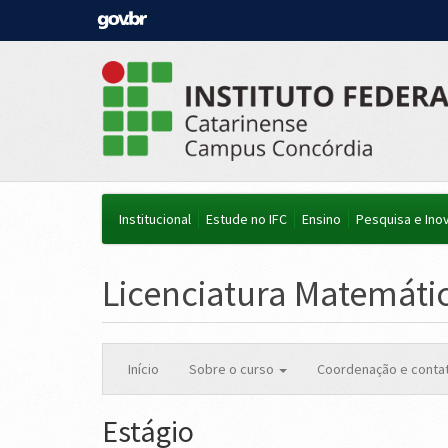
Institucional
Estude no IFC
Ensino
Pesquisa e Ino
Licenciatura Matemáti
Início
Sobre o curso
Coordenação e conta
Estágio