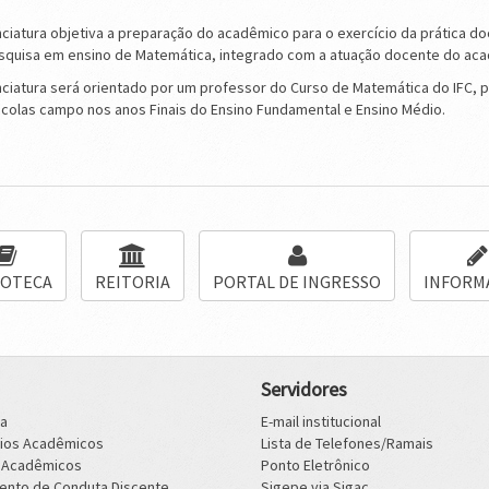
ciatura objetiva a preparação do acadêmico para o exercício da prática d
pesquisa em ensino de Matemática, integrado com a atuação docente do ac
ciatura será orientado por um professor do Curso de Matemática do IFC, p
escolas campo nos anos Finais do Ensino Fundamental e Ensino Médio.
IOTECA
REITORIA
PORTAL DE INGRESSO
INFORM
Servidores
ca
E-mail institucional
rios Acadêmicos
Lista de Telefones/Ramais
s Acadêmicos
Ponto Eletrônico
ento de Conduta Discente
Sigepe via Sigac