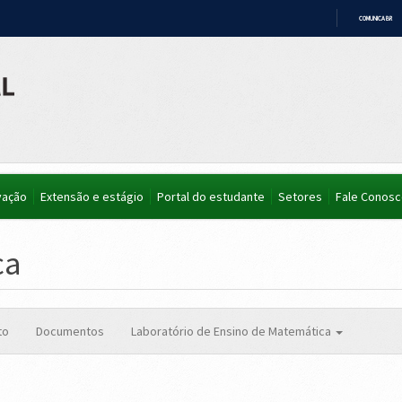
COMUNICA BR
IR
PARA
O
CONTEÚDO
vação
Extensão e estágio
Portal do estudante
Setores
Fale Conos
ca
to
Documentos
Laboratório de Ensino de Matemática